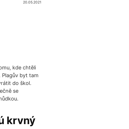
20.05.2021
omu, kde chtěli
ř, Plagův byt tam
rátit do škol.
lečně se
hůdkou.
jú krvný