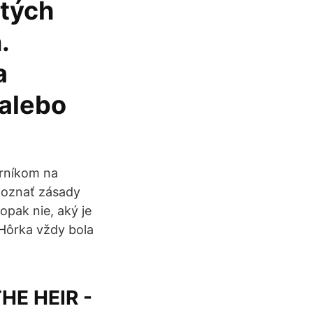
itých
.
a
 alebo
orníkom na
 poznať zásady
opak nie, aký je
Hôrka vždy bola
THE HEIR -