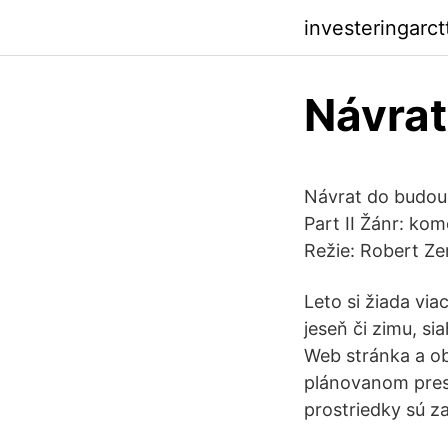
investeringarc
Návrat
Návrat do budouc
Part II Žánr: kom
Režie: Robert Z
Leto si žiada vi
jeseň či zimu, si
Web stránka a o
plánovanom prest
prostriedky sú za