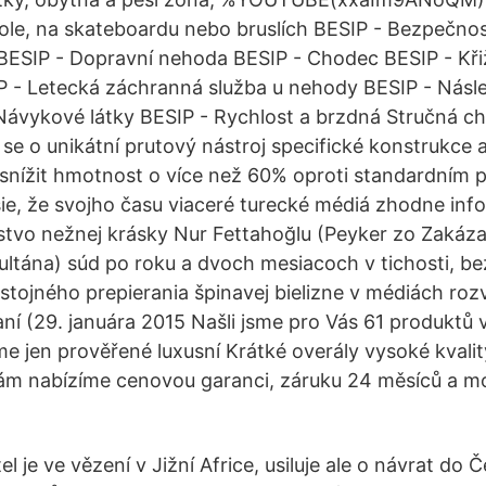
le, na skateboardu nebo bruslích BESIP - Bezpečnos
 BESIP - Dopravní nehoda BESIP - Chodec BESIP - Kř
P - Letecká záchranná služba u nehody BESIP - Násl
ávykové látky BESIP - Rychlost a brzdná Stručná cha
se o unikátní prutový nástroj specifické konstrukce a
nížit hmotnost o více než 60% oproti standardním 
šie, že svojho času viaceré turecké médiá zhodne inf
tvo nežnej krásky Nur Fettahoğlu (Peyker zo Zakáza
ltána) súd po roku a dvoch mesiacoch v tichosti, b
stojného prepierania špinavej bielizne v médiách roz
í (29. januára 2015 Našli jsme pro Vás 61 produktů v
e jen prověřené luxusní Krátké overály vysoké kvalit
Vám nabízíme cenovou garanci, záruku 24 měsíců a 
l je ve vězení v Jižní Africe, usiluje ale o návrat do 