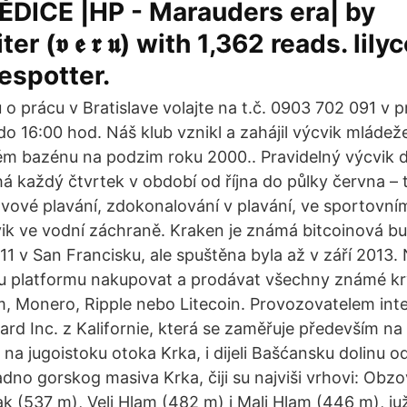
DICE |HP - Marauders era| by
r (𝖛 𝖊 𝖗 𝖚) with 1,362 reads. lilyc
espotter.
 o prácu v Bratislave volajte na t.č. 0903 702 091 v
o 16:00 hod. Náš klub vznikl a zahájil výcvik mládež
m bazénu na podzim roku 2000.. Pravidelný výcvik d
há každý čtvrtek v období od října do půlky června – 
tvové plavání, zdokonalování v plavání, ve sportovní
vik ve vodní záchraně. Kraken je známá bitcoinová bu
011 v San Francisku, ale spuštěna byla až v září 2013
ou platformu nakupovat a prodávat všechny známé k
m, Monero, Ripple nebo Litecoin. Provozovatelem int
rd Inc. z Kalifornie, která se zaměřuje především na
na jugoistoku otoka Krka, i dijeli Bašćansku dolinu o
dno gorskog masiva Krka, čiji su najviši vrhovi: Obzo
ak (537 m), Veli Hlam (482 m) i Mali Hlam (446 m), ju