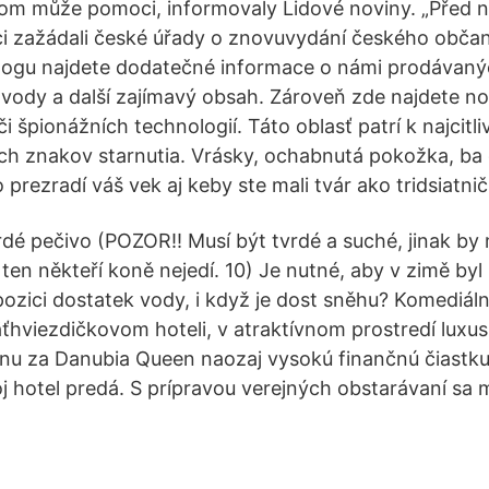
om může pomoci, informovaly Lidové noviny. „Před ně
íci zažádali české úřady o znovuvydání českého občan
blogu najdete dodatečné informace o námi prodávaný
vody a další zajímavý obsah. Zároveň zde najdete n
 špionážních technologií. Táto oblasť patrí k najcitl
ých znakov starnutia. Vrásky, ochabnutá pokožka, ba
 prezradí váš vek aj keby ste mali tvár ako tridsiatnič
vrdé pečivo (POZOR!! Musí být tvrdé a suché, jinak by
le ten někteří koně nejedí. 10) Je nutné, aby v zimě by
pozici dostatek vody, i když je dost sněhu? Komediáln
ťhviezdičkovom hoteli, v atraktívnom prostredí luxu
u za Danubia Queen naozaj vysokú finančnú čiastku,
j hotel predá. S prípravou verejných obstarávaní sa