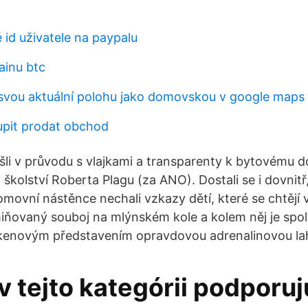
 id uživatele na paypalu
ainu btc
 svou aktuální polohu jako domovskou v google maps
pit prodat obchod
išli v průvodu s vlajkami a transparenty k bytovému d
a školství Roberta Plagu (za ANO). Dostali se i dovnit
omovní nástěnce nechali vzkazy dětí, které se chtějí v
ňovaný souboj na mlýnském kole a kolem něj je spo
enovým představením opravdovou adrenalinovou la
v tejto kategórii podporu