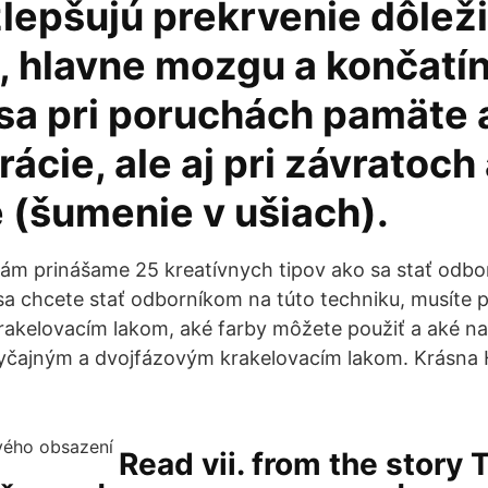
zlepšujú prekrvenie dôlež
, hlavne mozgu a končatín
 sa pri poruchách pamäte 
ácie, ale aj pri závratoch
te (šumenie v ušiach).
ám prinášame 25 kreatívnych tipov ako sa stať odb
sa chcete stať odborníkom na túto techniku, musíte
rakelovacím lakom, aké farby môžete použiť a aké na
byčajným a dvojfázovým krakelovacím lakom. Krásna 
Read vii. from the story 