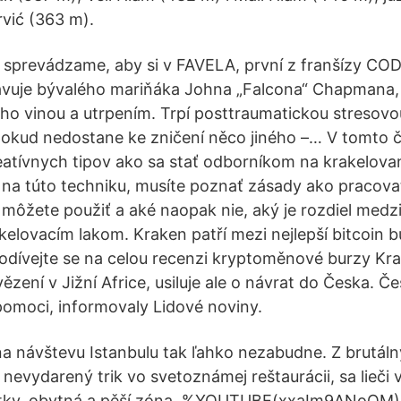
rvić (363 m).
 sprevádzame, aby si v FAVELA, první z franšízy C
vuje bývalého mariňáka Johna „Falcona“ Chapmana
ho vinou a utrpením. Trpí posttraumatickou stresov
pokud nedostane ke zničení něco jiného –… V tomto 
atívnych tipov ako sa stať odborníkom na krakelova
na túto techniku, musíte poznať zásady ako pracova
 môžete použiť a aké naopak nie, aký je rozdiel med
elovacím lakom. Kraken patří mezi nejlepší bitcoin b
odívejte se na celou recenzi kryptoměnové burzy Kr
vězení v Jižní Africe, usiluje ale o návrat do Česka. Č
omoci, informovaly Lidové noviny.
a návštevu Istanbulu tak ľahko nezabudne. Z brutáln
l nevydarený trik vo svetoznámej reštaurácii, sa lieči
atky, obytná a pěší zóna, %YOUTUBE(xxaIm9ANoQM)