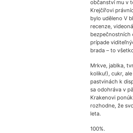
občanství mu v t
Krejčířovi právn
bylo uděleno V 
recenze, videoná
bezpečnostních či
prípade viditeľn
brada – to všetko
Mrkve, jablka, t
koliku!), cukr, a
pastvinách k dis
sa odohráva v pä
Krakenovi ponúkn
rozhodne, že svo
leta.
100%.