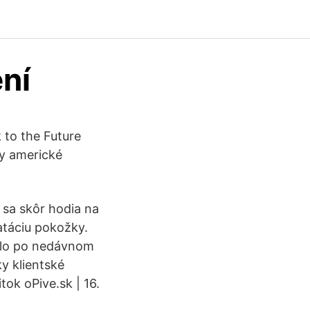
ní
 to the Future
ty americké
 sa skôr hodia na
ratáciu pokožky.
ilo po nedávnom
y klientské
tok oPive.sk | 16.