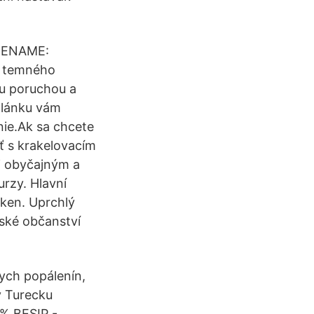
ODENAME:
, temného
ou poruchou a
článku vám
nie.Ak sa chcete
ť s krakelovacím
zi obyčajným a
urzy. Hlavní
aken. Uprchlý
eské občanství
ych popálenín,
 v Turecku
% BESIP -