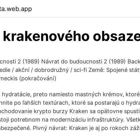
tta.web.app
 krakenového obsaze
nosti 2 (1989) Návrat do budoucnosti 2 (1989) Back
edie / akční / dobrodružný / sci-fi Země: Spojené stá
emeckis (pokračování)
ac hydratácie, preto namiesto mastných krémov, ktoré
ahnite po ľahších textúrach, ktoré sa postarajú o hyd
bchodovanie krypto burzy Kraken sa opätovne spust
oji potrebnom na modernizáciu infraštruktúry. Všetk
bezpečené. Pivný návrat: Kraken je aj po rokoch záži