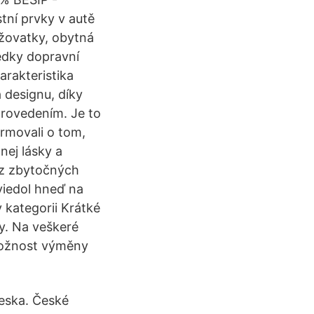
tní prvky v autě
ižovatky, obytná
edky dopravní
rakteristika
 designu, díky
provedením. Je to
ormovali o tom,
nej lásky a
ez zbytočných
viedol hneď na
 kategorii Krátké
y. Na veškeré
možnost výměny
Česka. České