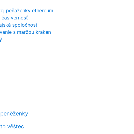
vej peňaženky ethereum
 čas vernosť
ajská spoločnosť
vanie s maržou kraken
ý
 peněženky
to věštec