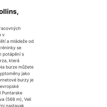
ollins,
 pracovných
e v
ětí a mládeže od
tréninky se
m potápění s
rza, která
. Na burze můžete
ryptoměny jako
ernetové burzy je
 evropské
d Puntarske
va (568 m), Veli
žni nastavak