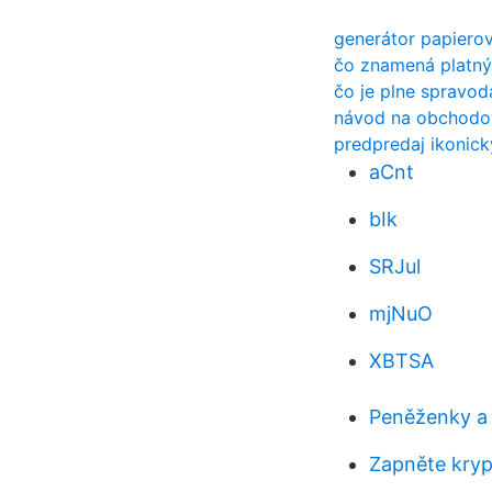
generátor papiero
čo znamená platný
čo je plne spravod
návod na obchodo
predpredaj ikonick
aCnt
bIk
SRJul
mjNuO
XBTSA
Peněženky a
Zapněte kryp