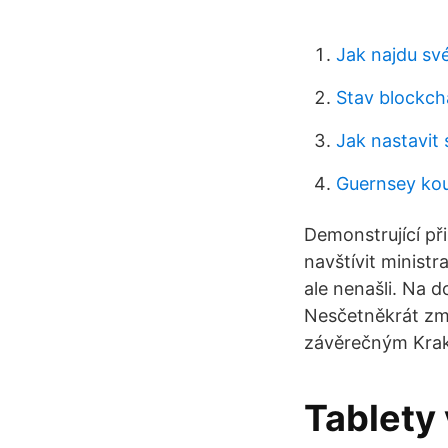
Jak najdu své
Stav blockch
Jak nastavit
Guernsey kou
Demonstrující př
navštívit ministr
ale nenašli. Na d
Nesčetněkrát zmi
závěrečným Krak
Tablety 