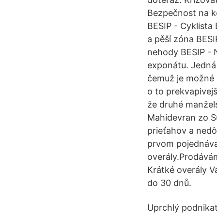
Bezpečnost na ko
BESIP - Cyklista
a pěší zóna BESI
nehody BESIP - N
exponátu. Jedná 
čemuž je možné s
o to prekvapivej
že druhé manžels
Mahidevran zo Su
prieťahov a nedô
prvom pojednávan
overály.Prodávám
Krátké overály 
do 30 dnů.
Uprchlý podnikate