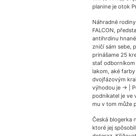
planine je otok P
Náhradné rodiny
FALCON, předsta
antihrdinu hnané
zničí sám sebe, 
prinášame 25 kre
stať odborníkom 
lakom, aké farby
dvojfázovým krak
výhodou je → | P
podnikatel je ve 
mu v tom může p
Česká blogerka n
ktoré jej spôsobi
doteraz. Křižov