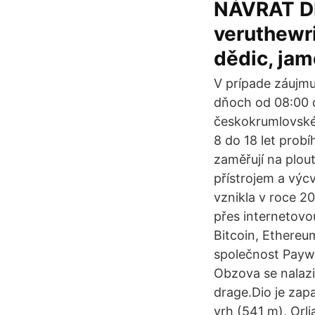
NÁVRAT DĚ
veruthewrite
dědic, jam
V prípade záujmu
dňoch od 08:00 d
českokrumlovské
8 do 18 let probí
zaměřují na plou
přístrojem a výc
vznikla v roce 2
přes internetov
Bitcoin, Ethereu
společnost Paywa
Obzova se nalazi 
drage.Dio je zapa
vrh (541 m), Orlj