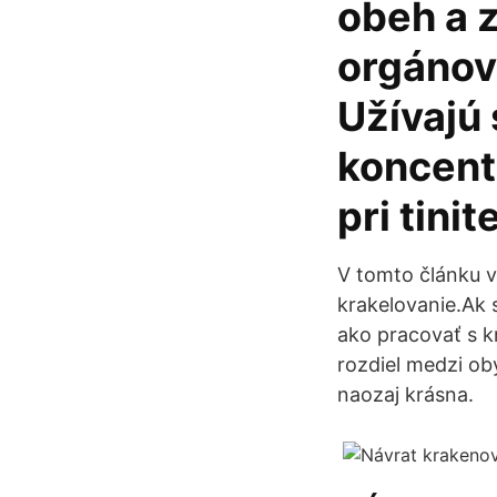
obeh a 
orgánov
Užívajú
koncentr
pri tini
V tomto článku v
krakelovanie.Ak 
ako pracovať s k
rozdiel medzi o
naozaj krásna.