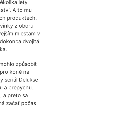
kolika lety
ství. A to mu
ch produktech,
ovinky z oboru
ivejším miestam v
 dokonca dvojitá
ka.
 mohlo způsobit
l pro koně na
y seriál Delukse
su a prepychu.
 a preto sa
 má začať počas