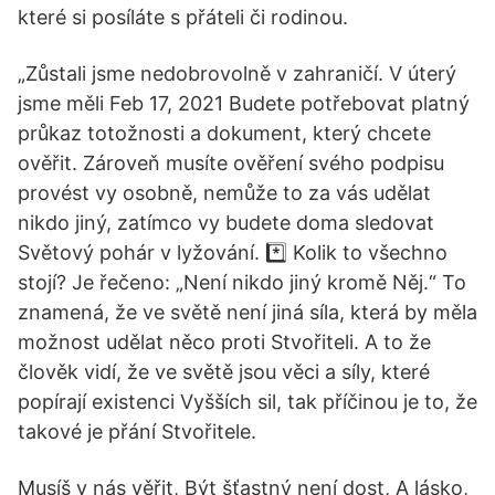
které si posíláte s přáteli či rodinou.
„Zůstali jsme nedobrovolně v zahraničí. V úterý
jsme měli Feb 17, 2021 Budete potřebovat platný
průkaz totožnosti a dokument, který chcete
ověřit. Zároveň musíte ověření svého podpisu
provést vy osobně, nemůže to za vás udělat
nikdo jiný, zatímco vy budete doma sledovat
Světový pohár v lyžování. *️⃣ Kolik to všechno
stojí? Je řečeno: „Není nikdo jiný kromě Něj.“ To
znamená, že ve světě není jiná síla, která by měla
možnost udělat něco proti Stvořiteli. A to že
člověk vidí, že ve světě jsou věci a síly, které
popírají existenci Vyšších sil, tak příčinou je to, že
takové je přání Stvořitele.
Musíš v nás věřit, Být šťastný není dost, A lásko,