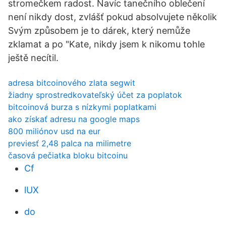
stromečkem radost. Navíc tanečního oblečení
není nikdy dost, zvlášť pokud absolvujete několik
Svým způsobem je to dárek, který nemůže
zklamat a po "Kate, nikdy jsem k nikomu tohle
ještě necítil.
adresa bitcoinového zlata segwit
žiadny sprostredkovateľský účet za poplatok
bitcoinová burza s nízkymi poplatkami
ako získať adresu na google maps
800 miliónov usd na eur
previesť 2,48 palca na milimetre
časová pečiatka bloku bitcoinu
Cf
lUX
do