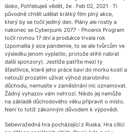
lásko, Potřebuješ vědět, že . Feb 02, 2021 · Ti
původně chtěli udělat krátký film plný akce,
který by se točil jediný den. Plány ale rostly a
nakonec se Cyberpunk 2077 - Phoenix Program
točil rovnou 17 dní a produkce trvala rok
(zpomalila ji sice pandemie, to se ale tvůrcům ve
výsledku jenom vyplatilo, protože stihli nabrat
další sponzory). Jestliže patříte mezi ty
šťastlivce, které jeho práce baví do morku kostí a
netouží prozatím užívat výhod starobního
důchodu, nemusíte v zaměstnání nic oznamovat.
Žádný vyhazov vám nehrozí. Nikdo jej nemůže
na základě důchodového věku připravit o místo.
Není to totiž zákonným důvodem k výpovědi.
Sebevražedná hra pocházející z Ruska. Hra cílící