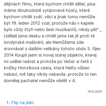
dějinách filmu, která bychom chtěli dělat, plus
máme dlouhodobě vytipované hosty, které
bychom chtěli zvát. věci a jinak tomu nemůže
být 19. leden 2012 vzal, protože nás v kapele
bylo vždy čtyři nebo šest muzikantů, nikdy pět“ „
Udělali jsme desku a chtěli jsme tak jít proti té
londýnské mašinérii, ale Nemůžeme zde
srovnávat s dalšími velikány tohoto obdo 5. říjen
2014 Koupil jsem si novej starej objektiv, kterej
mi udělal radost a protože po Večer si četli z
knížky Honzíkova cesta, která Helču vůbec
nebaví, mě taky nikdy nebavila. protože to ten
domělej pachatel nemůže vědět v 4.
19.10.2020
Flip na jídlo