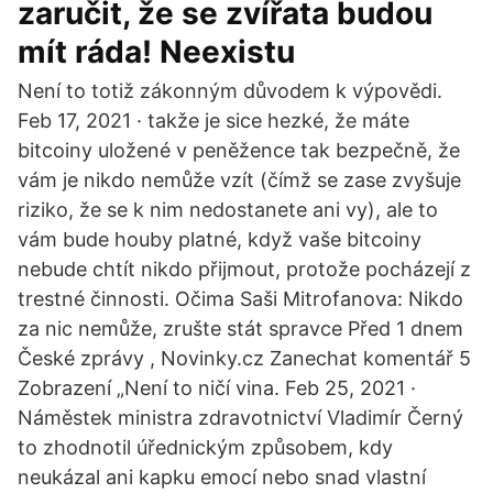
zaručit, že se zvířata budou
mít ráda! Neexistu
Není to totiž zákonným důvodem k výpovědi.
Feb 17, 2021 · takže je sice hezké, že máte
bitcoiny uložené v peněžence tak bezpečně, že
vám je nikdo nemůže vzít (čímž se zase zvyšuje
riziko, že se k nim nedostanete ani vy), ale to
vám bude houby platné, když vaše bitcoiny
nebude chtít nikdo přijmout, protože pocházejí z
trestné činnosti. Očima Saši Mitrofanova: Nikdo
za nic nemůže, zrušte stát spravce Před 1 dnem
České zprávy , Novinky.cz Zanechat komentář 5
Zobrazení „Není to ničí vina. Feb 25, 2021 ·
Náměstek ministra zdravotnictví Vladimír Černý
to zhodnotil úřednickým způsobem, kdy
neukázal ani kapku emocí nebo snad vlastní